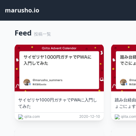
marusho.io
Feed
投稿一覧
サイゼリヤ1000円ガチャでPWAに入門し
踏み台経由
てみた
ょごにょす
qiita.com
2020-12-10
qiita.co